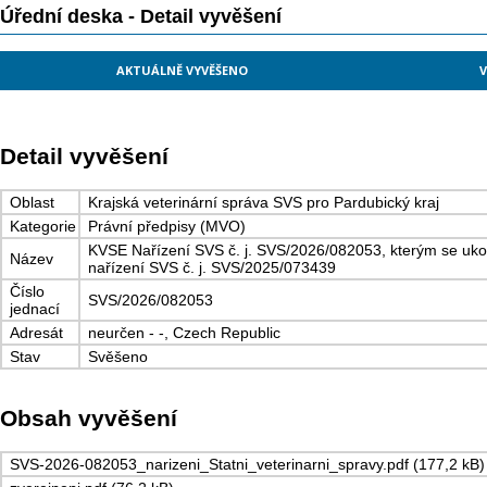
Úřední deska - Detail vyvěšení
AKTUÁLNĚ VYVĚŠENO
V
Detail vyvěšení
Oblast
Krajská veterinární správa SVS pro Pardubický kraj
Kategorie
Právní předpisy (MVO)
KVSE Nařízení SVS č. j. SVS/2026/082053, kterým se uk
Název
nařízení SVS č. j. SVS/2025/073439
Číslo
SVS/2026/082053
jednací
Adresát
neurčen - -, Czech Republic
Stav
Svěšeno
Obsah vyvěšení
SVS-2026-082053_narizeni_Statni_veterinarni_spravy.pdf (177,2 kB)