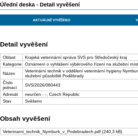
Úřední deska - Detail vyvěšení
AKTUÁLNĚ VYVĚŠENO
V
Detail vyvěšení
Oblast
Krajská veterinární správa SVS pro Středočeský kraj
Kategorie
Oznámení o vyhlášení výběrového řízení na služební mís
Veterinární technik v oddělení veterinární hygieny Nymbur
Název
služební působiště Poděbrady
Číslo
SVS/2026/080443
jednací
Adresát
neurčen - -, Czech Republic
Stav
Svěšeno
Obsah vyvěšení
Veterinarni_technik_Nymburk_v_Podebradech.pdf (240,3 kB)