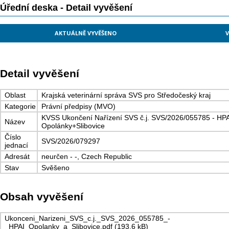
Úřední deska - Detail vyvěšení
AKTUÁLNĚ VYVĚŠENO
V
Detail vyvěšení
Oblast
Krajská veterinární správa SVS pro Středočeský kraj
Kategorie
Právní předpisy (MVO)
KVSS Ukončení Nařízení SVS č.j. SVS/2026/055785 - HP
Název
Opolánky+Slibovice
Číslo
SVS/2026/079297
jednací
Adresát
neurčen - -, Czech Republic
Stav
Svěšeno
Obsah vyvěšení
Ukonceni_Narizeni_SVS_c.j._SVS_2026_055785_-
_HPAI_Opolanky_a_Slibovice.pdf (193,6 kB)