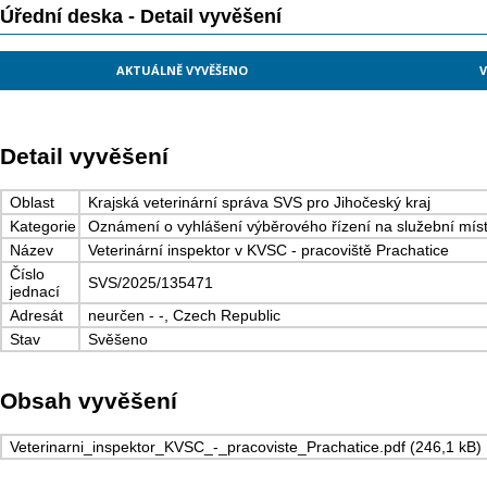
Úřední deska - Detail vyvěšení
AKTUÁLNĚ VYVĚŠENO
V
Detail vyvěšení
Oblast
Krajská veterinární správa SVS pro Jihočeský kraj
Kategorie
Oznámení o vyhlášení výběrového řízení na služební mís
Název
Veterinární inspektor v KVSC - pracoviště Prachatice
Číslo
SVS/2025/135471
jednací
Adresát
neurčen - -, Czech Republic
Stav
Svěšeno
Obsah vyvěšení
Veterinarni_inspektor_KVSC_-_pracoviste_Prachatice.pdf (246,1 kB)