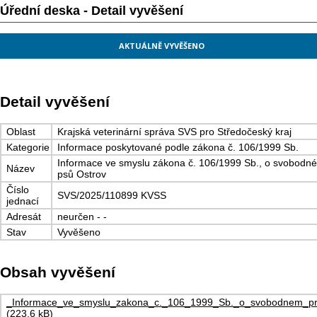
Úřední deska - Detail vyvěšení
AKTUÁLNĚ VYVĚŠENO
Detail vyvěšení
Oblast
Krajská veterinární správa SVS pro Středočeský kraj
Kategorie
Informace poskytované podle zákona č. 106/1999 Sb.
Informace ve smyslu zákona č. 106/1999 Sb., o svobodné
Název
psů Ostrov
Číslo
SVS/2025/110899 KVSS
jednací
Adresát
neurčen - -
Stav
Vyvěšeno
Obsah vyvěšení
_Informace_ve_smyslu_zakona_c._106_1999_Sb._o_svobodnem_pri
(223,6 kB)