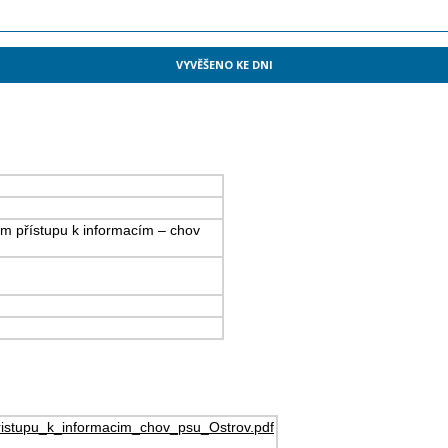
VYVĚŠENO KE DNI
m přístupu k informacím – chov
stupu_k_informacim_chov_psu_Ostrov.pdf