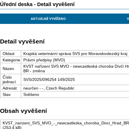
Úřední deska - Detail vyvěšení
AKTUÁLNĚ VYVĚŠENO
V
Detail vyvěšení
Oblast
Krajská veterinární správa SVS pro Moravskoslezský kraj
Kategorie
Právní předpisy (MVO)
KVST nařízení SVS MVO - newcastleská choroba Dívčí H
Název
BR - změna
Číslo
SVS/2025/096254 149/2025
jednací
Adresát
neurčen - -, Czech Republic
Stav
Svěšeno
Obsah vyvěšení
KVST_narizeni_SVS_MVO_-_newcastleska_choroba_Divci_Hrad_BR
(253,4 kB)