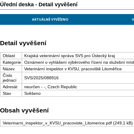
Úřední deska - Detail vyvěšení
AKTUÁLNĚ VYVĚŠENO
V
Detail vyvěšení
Oblast
Krajská veterinární správa SVS pro Ústecký kraj
Kategorie
Oznámení o vyhlášení výběrového řízení na služební mís
Název
Veterinární inspektor v KVSU, pracoviště Litoměřice
Číslo
SVS/2025/088916
jednací
Adresát
neurčen - -, Czech Republic
Stav
Svěšeno
Obsah vyvěšení
Veterinarni_inspektor_v_KVSU_pracoviste_Litomerice.pdf (249,1 kB)