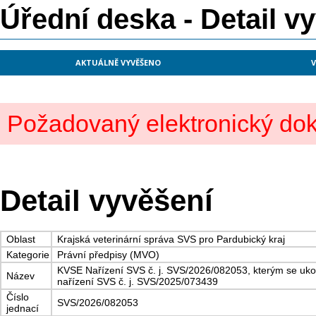
Úřední deska - Detail v
AKTUÁLNĚ VYVĚŠENO
V
Požadovaný elektronický dok
Detail vyvěšení
Oblast
Krajská veterinární správa SVS pro Pardubický kraj
Kategorie
Právní předpisy (MVO)
KVSE Nařízení SVS č. j. SVS/2026/082053, kterým se uk
Název
nařízení SVS č. j. SVS/2025/073439
Číslo
SVS/2026/082053
jednací