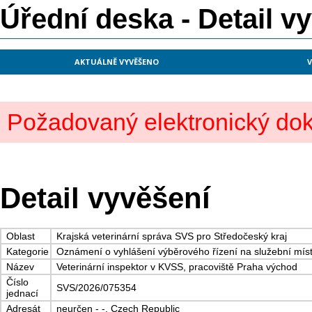
Úřední deska - Detail v
AKTUÁLNĚ VYVĚŠENO
V
Požadovaný elektronický dok
Detail vyvěšení
Oblast
Krajská veterinární správa SVS pro Středočeský kraj
Kategorie
Oznámení o vyhlášení výběrového řízení na služební mís
Název
Veterinární inspektor v KVSS, pracoviště Praha východ
Číslo
SVS/2026/075354
jednací
Adresát
neurčen - -, Czech Republic